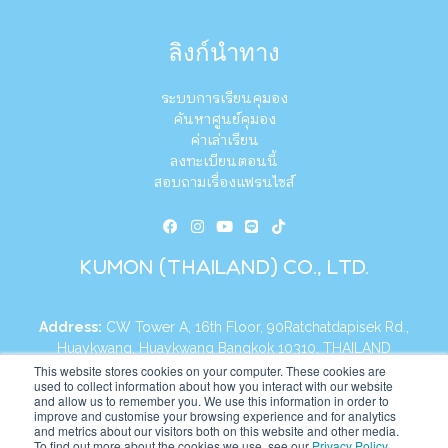
ลิงก์นำทาง
ระบบการเรียนคุมอง
ค้นหาศูนย์คุมอง
ค่าเล่าเรียน
ลงทะเบียนตอนนี้
สอบถามเรื่องแฟรนไชส์
KUMON (THAILAND) CO., LTD.
Address:
CW Tower A, 16th Floor, 90Ratchatdapisek Rd.,
Huaykwang, Huaykwang Bangkok 10310, THAILAND
This website stores cookies on your computer. These cookies are
+66 2626 6555
Tel:
used to collect information about how you interact with our website
and allow us to remember you. We use this information in order to
improve and customise your browsing experience and for analytics
https://th.kumonglobal.com
Website:
and metrics about our visitors both on this website and other media.
To find out more about the cookies we use, see our
Privacy Policy
.