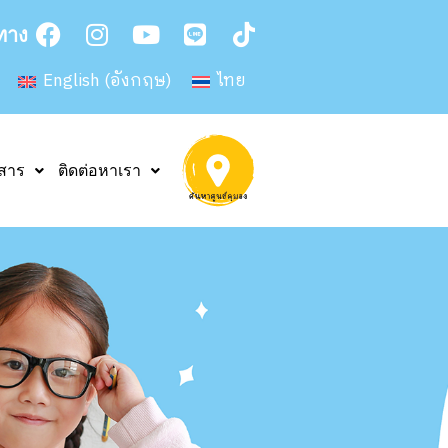
ทาง
English
(
อังกฤษ
)
ไทย
วสาร
ติดต่อหาเรา