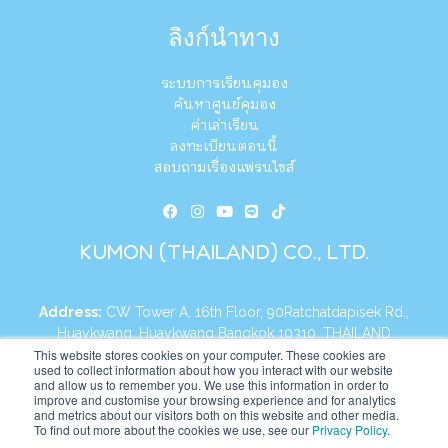
ลิงก์นำทาง
ระบบการเรียนคุมอง
ค้นหาศูนย์คุมอง
ค่าเล่าเรียน
ลงทะเบียนตอนนี้
สอบถามเรื่องแฟรนไชส์
KUMON (THAILAND) CO., LTD.
Address:
CW Tower A, 16th Floor, 90Ratchatdapisek Rd.,
Huaykwang, Huaykwang Bangkok 10310, THAILAND
This website stores cookies on your computer. These cookies are
+66 2626 6555
Tel:
used to collect information about how you interact with our website
and allow us to remember you. We use this information in order to
improve and customise your browsing experience and for analytics
https://th.kumonglobal.com
Website:
and metrics about our visitors both on this website and other media.
To find out more about the cookies we use, see our
Privacy Policy
.